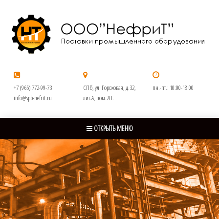
+7 (965) 772-99-73
СПб, ул. Гороховая, д.32,
пн.-пт.: 10:00-18:00
info@spb-nefrit.ru
лит.А, пом.2Н.
ОТКРЫТЬ МЕНЮ